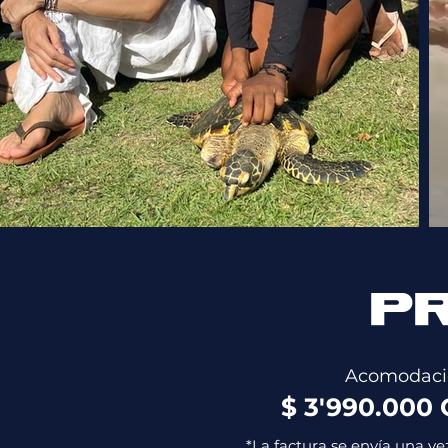
P
Acomodació
$ 3'990.000
*La factura se envía una ve