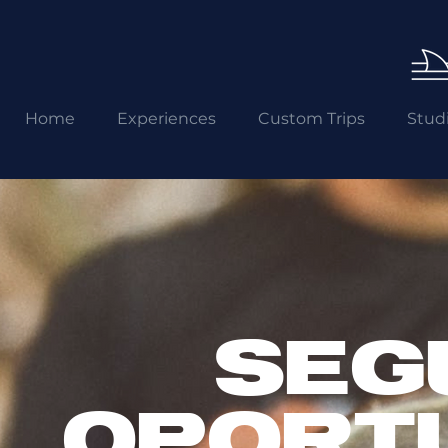
Home
Experiences
Custom Trips
Stud
SEG
OPORT