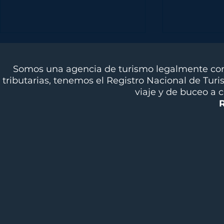
Somos una agencia de turismo legalmente cons
tributarias, tenemos el Registro Nacional de Tur
viaje y de buceo a 
BIMINI, BAHAMAS -
BAHÍA S
DESTINO
CHOCÓ -
INTERNACIONAL
DIVINGL
DIVINGLIFE.CO