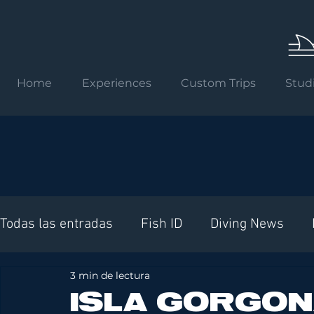
Home
Experiences
Custom Trips
Stud
Todas las entradas
Fish ID
Diving News
3 min de lectura
Requisitos internacionales
ISLA GORGON