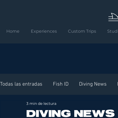
Home
Experiences
Custom Trips
Stud
Todas las entradas
Fish ID
Diving News
3 min de lectura
Requisitos internacionales
DIVING NEWS