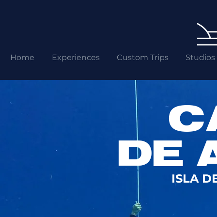
Home
Experiences
Custom Trips
Studios
C
DE 
ISLA D