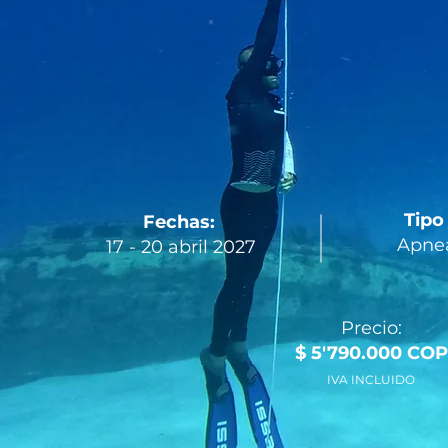
Tipo
Fechas:
Apnea
17 - 20 abril 2027
Precio:
$ 5'790.000 COP
IVA INCLUIDO