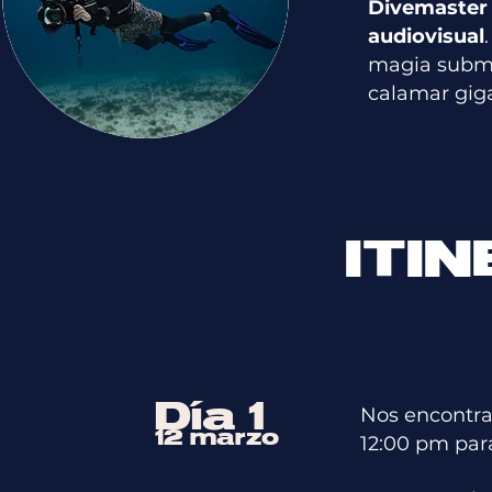
Divemaster
audiovisual
magia submar
calamar gig
ITI
Día 1
Nos encontram
12 marzo
12:00 pm para