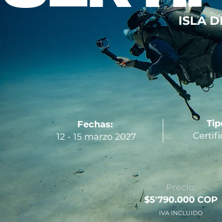
ISLA 
Tip
Fechas:
Certif
12 - 15 marzo 2027
Precio:
$5'790.000 COP
IVA INCLUIDO