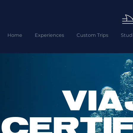
Home
Experiences
Custom Trips
Stud
VIA
CERTI