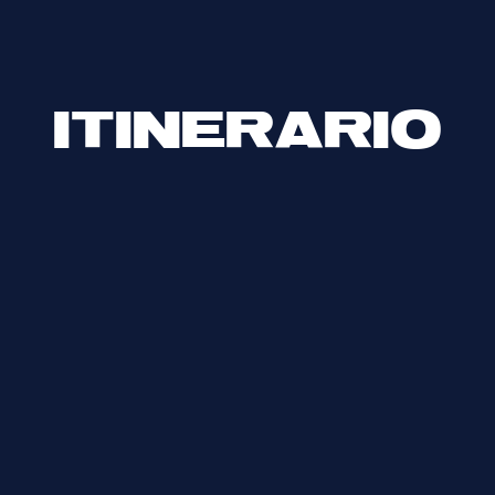
ITINERARIO
10:00-10:30 am ncuentro en el aeropuerto 
mbre
Jose Celestino Mutis y
​ t
raslado en bote has
experiencia.
1:30 pm almuerzo y entrega de kits de bie
2:00 pm charla sobre apnea por Sofi Góme