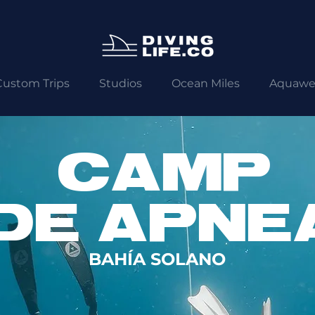
Custom Trips
Studios
Ocean Miles
Aquawe
CAMP
DE APNE
BAHÍA SOLANO