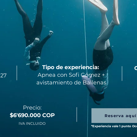
Tipo de experiencia:
Apnea con Sofi Gómez +
027
avistamiento de Ballenas
Precio:
$6'690.000 COP
Reserva aquí
IVA INCLUIDO
*Experiencia vale 1 punto Oc