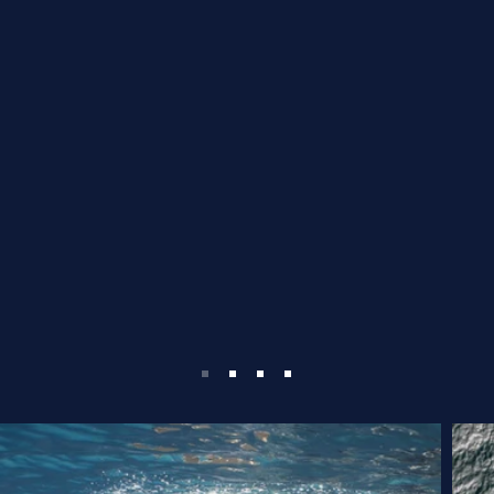
3:00 pm primera sesión de apnea estática 
7:00 pm cena.