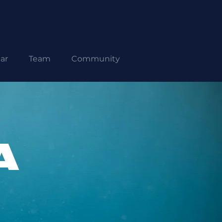
ar
Team
Community
A