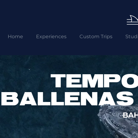
Home
Experiences
Custom Trips
Stud
TEMPO
BALLENAS
BAH