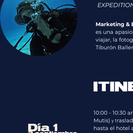
EXPEDITIO
Marketing & E
es una apasio
viajar, la fot
Tiburón Balle
ITI
10:00 - 10:30 
Mutis)
raslad
​ y t
Día 1
hasta el hotel 