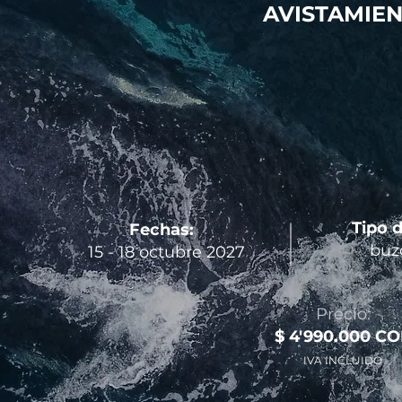
AVISTAMIEN
Tipo 
Fechas:
buz
15 - 18 octubre 2027
Precio:
$ 4'990.000 C
IVA INCLUIDO