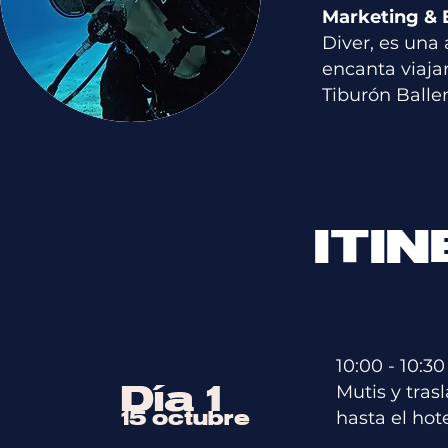
Marketing & E
Diver, es una
encanta viajar
Tiburón Balle
ITI
10:00 - 10:3
Día 1
Mutis y
​ t
ras
hasta el hot
15 octubre