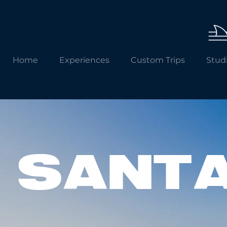
Home
Experiences
Custom Trips
Stud
SANT