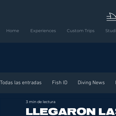
Home
Experiences
Custom Trips
Stud
Todas las entradas
Fish ID
Diving News
3 min de lectura
Requisitos internacionales
LLEGARON LA