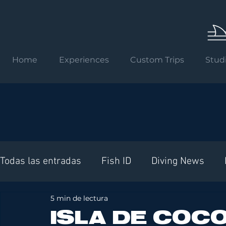
Home
Experiences
Custom Trips
Stud
Todas las entradas
Fish ID
Diving News
5 min de lectura
Requisitos internacionales
ISLA DE COCO