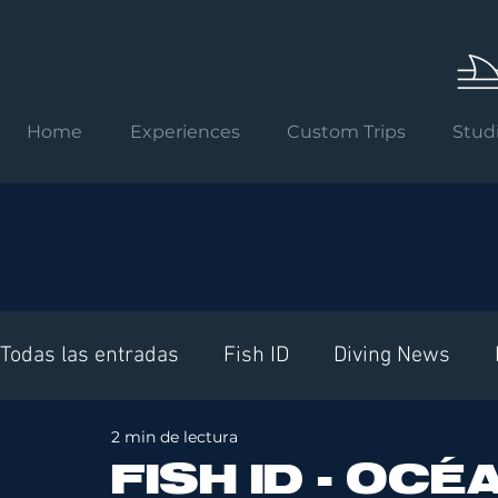
Home
Experiences
Custom Trips
Stud
Todas las entradas
Fish ID
Diving News
2 min de lectura
Requisitos internacionales
FISH ID - OC