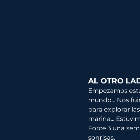
AL OTRO LA
Empezamos este m
mundo... Nos fu
para explorar la
marina... Estuvi
Force 3 una sema
sonrisas.