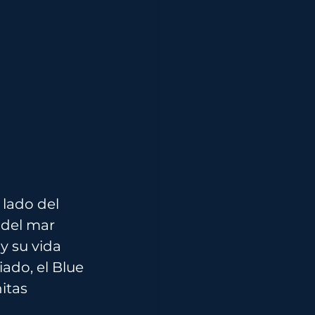
lado del 
del mar 
y su vida 
ado, el Blue 
itas 