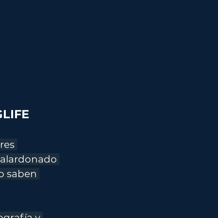
LIFE 
res 
galardonado 
no saben 
grafía y 