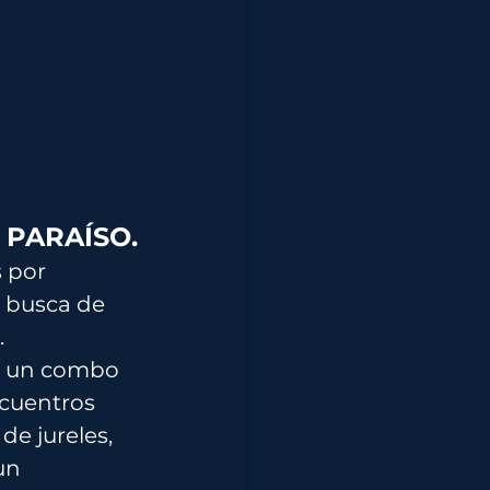
 PARAÍSO.
 por 
 busca de 
.
n un combo 
cuentros 
e jureles, 
un 