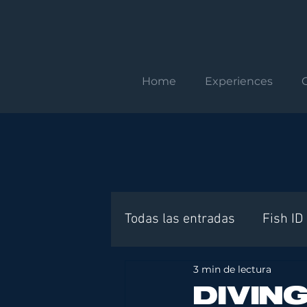
Home
Experiences
Todas las entradas
Fish ID
3 min de lectura
Requisitos internacionales
DIVIN