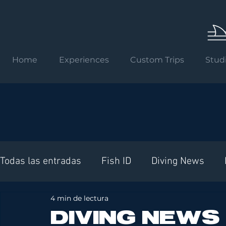
Home
Experiences
Custom Trips
Stud
Todas las entradas
Fish ID
Diving News
4 min de lectura
Requisitos internacionales
DIVING NEWS