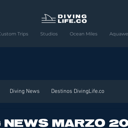
Custom Trips
Studios
Ocean Miles
Aquawe
Diving News
Destinos DivingLife.co
G NEWS MARZO 2