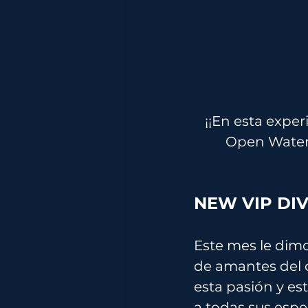
¡¡En esta expe
Open Water 
NEW VIP DIV
Este mes le dim
de amantes del 
esta pasión y es
a todas sus espe