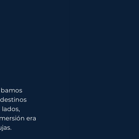
tábamos 
destinos 
lados, 
inmersión era 
jas.