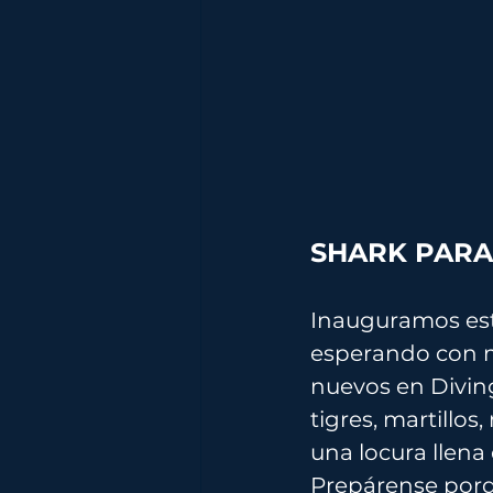
SHARK PARAD
Inauguramos est
esperando con mu
nuevos en Diving
tigres, martillos
una locura llen
Prepárense porq