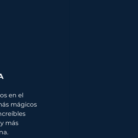
A
os en el 
 más mágicos 
creíbles 
 y más 
na.