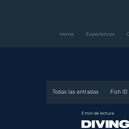
Home
Experiences
Todas las entradas
Fish ID
3 min de lectura
Requisitos internacionales
DIVIN