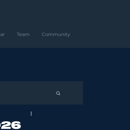
ar
Team
Community
026