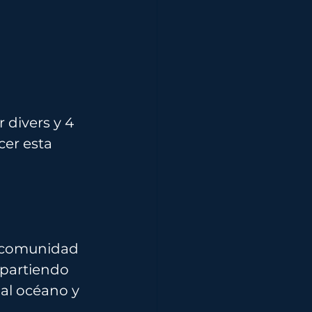
divers y 4 
er esta 
a comunidad 
partiendo 
al océano y 