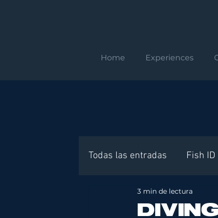
Home
Experiences
Todas las entradas
Fish ID
3 min de lectura
Requisitos internacionales
DIVIN