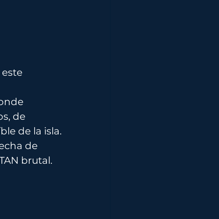
este 
donde 
s, de 
le de la isla.
fecha de 
TAN brutal.