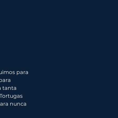
uimos para 
para 
 tanta 
Tortugas 
para nunca 