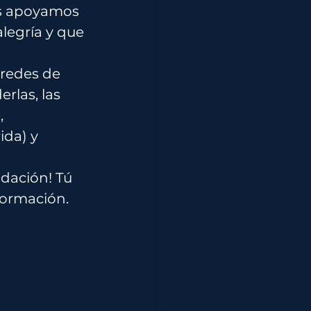
s apoyamos 
legría y que 
 redes de 
rlas, las 
 
ida) y 
ndación! Tú 
formación.