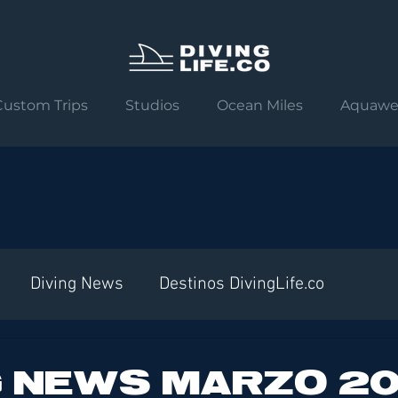
Custom Trips
Studios
Ocean Miles
Aquawe
Diving News
Destinos DivingLife.co
G NEWS MARZO 2