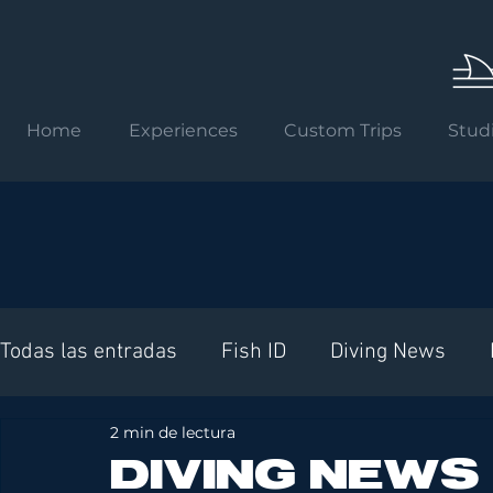
Home
Experiences
Custom Trips
Stud
Todas las entradas
Fish ID
Diving News
2 min de lectura
Requisitos internacionales
DIVING NEWS