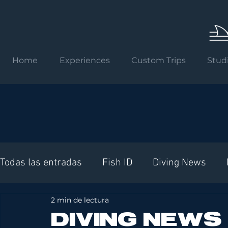
Home
Experiences
Custom Trips
Stud
Todas las entradas
Fish ID
Diving News
2 min de lectura
Requisitos internacionales
DIVING NEWS 