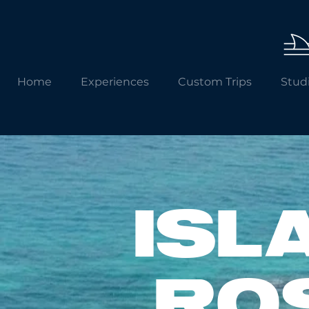
Home
Experiences
Custom Trips
Stud
ISL
RO