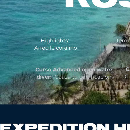
Highlights:
Temp
Arrecife coralino
C
Curso Advanced open water
Co
diver:
Cotiza tu certificación
EXPEDITION H