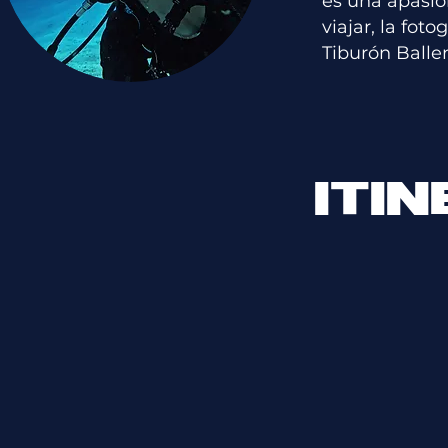
es una apasio
viajar, la fot
Tiburón Balle
ITI
Este día es 
Día 1
en la tarde. 
hotel Golden 
15 abril
pero guardan