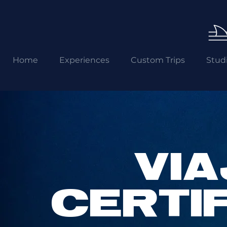
Home
Experiences
Custom Trips
Stud
VIA
CERTI