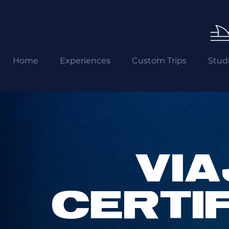
Home
Experiences
Custom Trips
Stud
VIA
CERTI