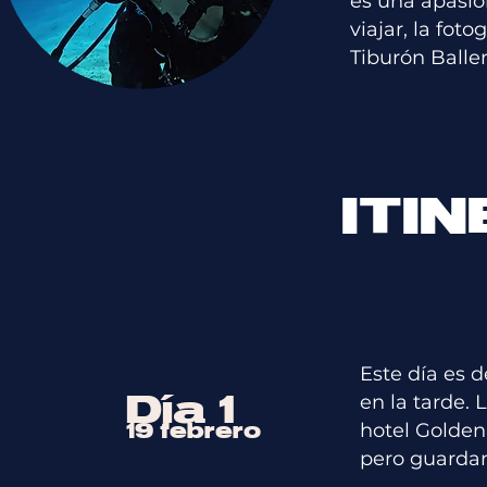
es una apasio
viajar, la fot
Tiburón Balle
ITI
Este día es 
Día 1
en la tarde. 
hotel Golden 
19 febrero
pero guardan